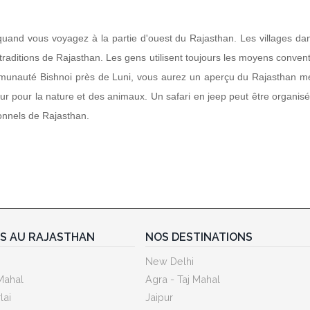
re quand vous voyagez à la partie d'ouest du Rajasthan. Les villages da
s traditions de Rajasthan. Les gens utilisent toujours les moyens conven
ommunauté Bishnoi près de Luni, vous aurez un aperçu du Rajasthan mé
r pour la nature et des animaux. Un safari en jeep peut être organisé
ionnels de Rajasthan.
ES AU RAJASTHAN
NOS DESTINATIONS
New Delhi
Mahal
Agra - Taj Mahal
lai
Jaipur