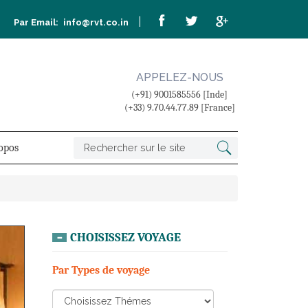
|
Par Email:
info@rvt.co.in
APPELEZ-NOUS
(+91) 9001585556 [Inde]
(+33) 9.70.44.77.89 [France]
opos
CHOISISSEZ VOYAGE
Par Types de voyage