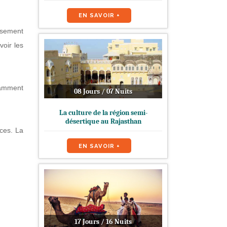
EN SAVOIR +
usement
voir les
gamment
08 Jours / 07 Nuits
La culture de la région semi-
désertique au Rajasthan
ices. La
EN SAVOIR +
17 Jours / 16 Nuits