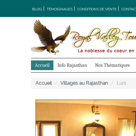
|
|
|
BLOG
TÉMOIGNAGES
CONDITIONS DE VENTE
CONTAC
Accueil
Info Rajasthan
Nos Thématiques
Accueil
Villages au Rajasthan
Luni