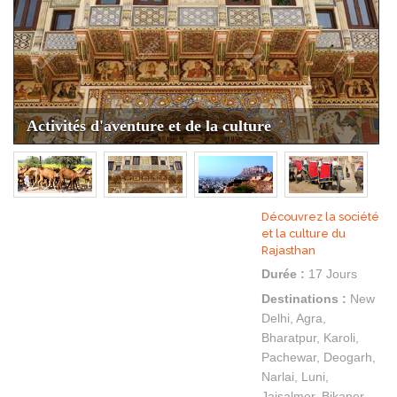
Activités d'aventure et de la culture
Découvrez la société
et la culture du
Rajasthan
Durée :
17 Jours
Destinations :
New
Delhi, Agra,
Bharatpur, Karoli,
Pachewar, Deogarh,
Narlai, Luni,
Jaisalmer, Bikaner,