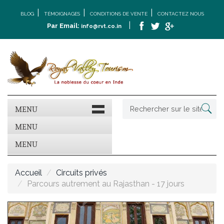
|
|
|
BLOG
TÉMOIGNAGES
CONDITIONS DE VENTE
CONTACTEZ NOUS
|
Par Email:
info@rvt.co.in
MENU
MENU
MENU
Accueil
Circuits privés
Parcours autrement au Rajasthan - 17 jours