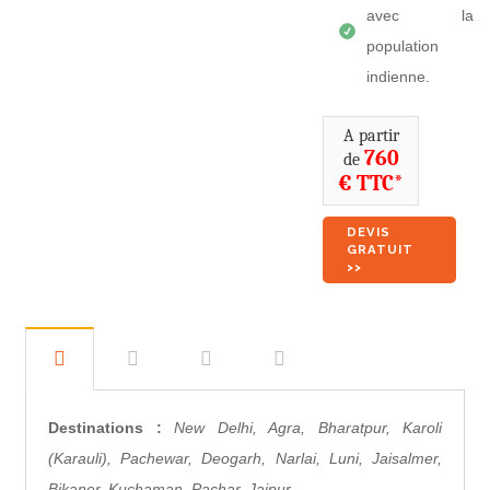
avec la
population
indienne.
A partir
760
de
€ TTC*
DEVIS
GRATUIT
>>
Destinations :
New Delhi, Agra, Bharatpur, Karoli
(Karauli), Pachewar, Deogarh, Narlai, Luni, Jaisalmer,
Bikaner, Kuchaman, Pachar, Jaipur.