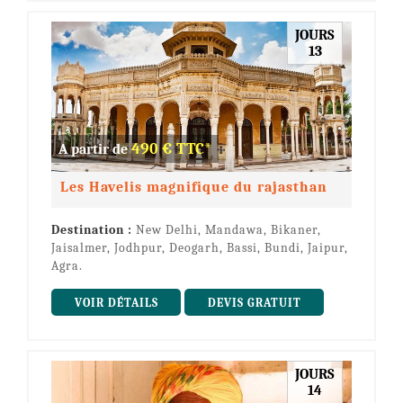
JOURS
13
490 € TTC*
A partir de
Les Havelis magnifique du rajasthan
Destination :
New Delhi, Mandawa, Bikaner,
Jaisalmer, Jodhpur, Deogarh, Bassi, Bundi, Jaipur,
Agra.
VOIR DÉTAILS
DEVIS GRATUIT
JOURS
14