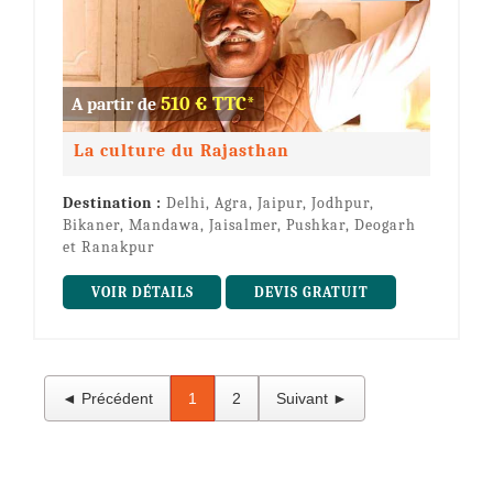
510 € TTC*
A partir de
La culture du Rajasthan
Destination :
Delhi, Agra, Jaipur, Jodhpur,
Bikaner, Mandawa, Jaisalmer, Pushkar, Deogarh
et Ranakpur
VOIR DÉTAILS
DEVIS GRATUIT
◄ Précédent
1
2
Suivant ►