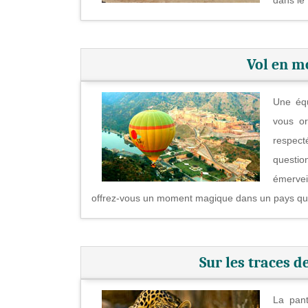
Vol en mo
Une équ
vous or
respect
questio
émervei
offrez-vous un moment magique dans un pays qui l
Sur les traces 
La pant