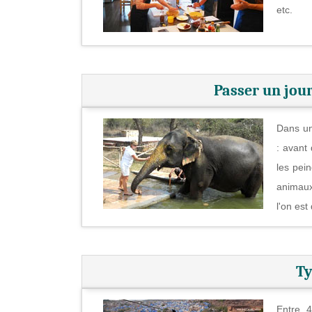
etc.
Passer un jour
Dans un
: avant
les pei
animaux 
l'on est
Ty
Entre 4