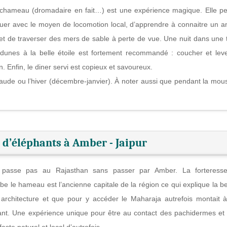
chameau (dromadaire en fait…) est une expérience magique. Elle p
uer avec le moyen de locomotion local, d’apprendre à connaitre un a
, et de traverser des mers de sable à perte de vue. Une nuit dans une 
 dunes à la belle étoile est fortement recommandé : coucher et lev
n. Enfin, le diner servi est copieux et savoureux.
haude ou l’hiver (décembre-janvier). À noter aussi que pendant la mou
 d’éléphants à Amber - Jaipur
passe pas au Rajasthan sans passer par Amber. La forteresse
be le hameau est l’ancienne capitale de la région ce qui explique la b
architecture et que pour y accéder le Maharaja autrefois montait 
ant. Une expérience unique pour être au contact des pachidermes et 
faste naturel et local d’autrefois.