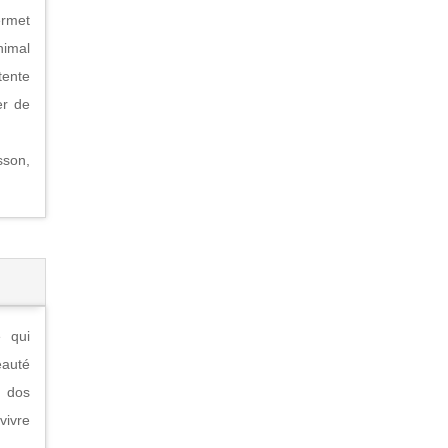
ermet
nimal
tente
er de
sson,
 qui
eauté
à dos
vivre