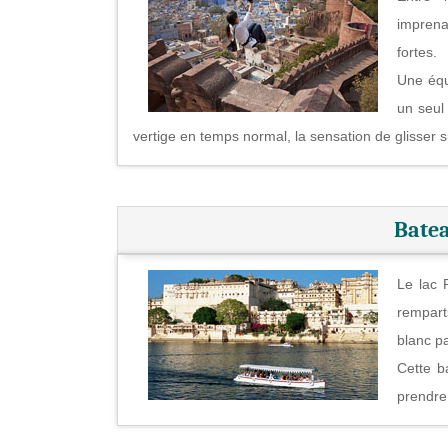
imprena
fortes.
Une équ
un seul
vertige en temps normal, la sensation de glisser 
Batea
Le lac P
remparts
blanc p
Cette b
prendre 