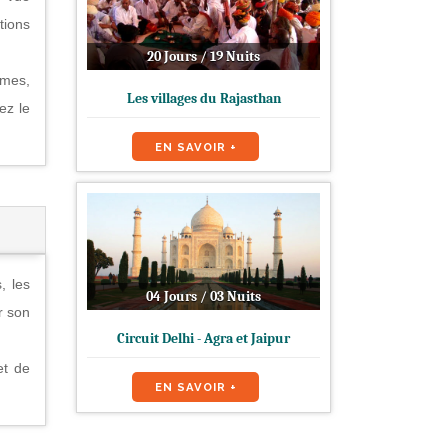
tions
20 Jours / 19 Nuits
rmes,
Les villages du Rajasthan
ez le
EN SAVOIR +
, les
04 Jours / 03 Nuits
r son
Circuit Delhi - Agra et Jaipur
et de
EN SAVOIR +