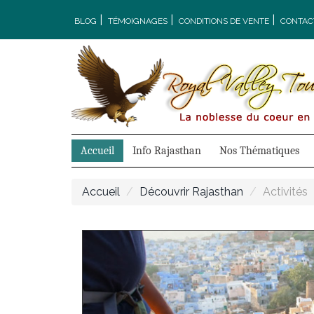
|
|
|
BLOG
TÉMOIGNAGES
CONDITIONS DE VENTE
CONTAC
Accueil
Info Rajasthan
Nos Thématiques
Accueil
Découvrir Rajasthan
Activités