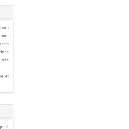
leurs
gnant
 tels
ciens
 très
ue et
ger à