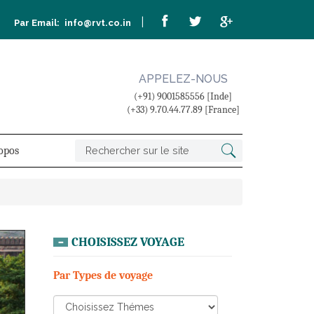
|
Par Email:
info@rvt.co.in
APPELEZ-NOUS
(+91) 9001585556 [Inde]
(+33) 9.70.44.77.89 [France]
opos
CHOISISSEZ VOYAGE
Par Types de voyage