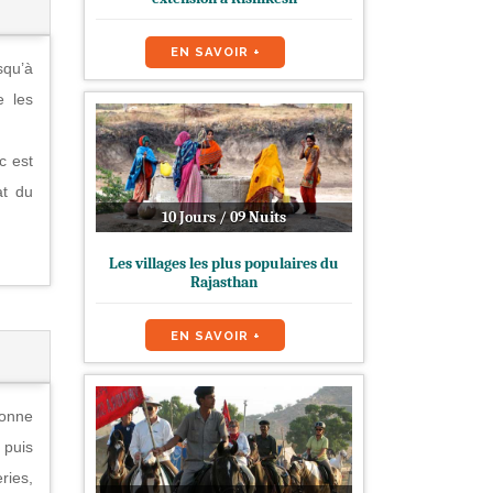
EN SAVOIR +
squ’à
e les
c est
at du
10 Jours / 09 Nuits
Les villages les plus populaires du
Rajasthan
EN SAVOIR +
bonne
 puis
ries,