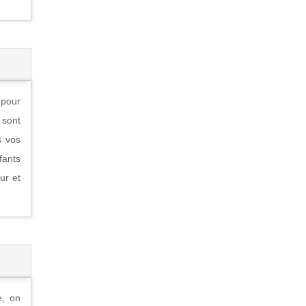
 pour
 sont
s vos
fants
ur et
e, on