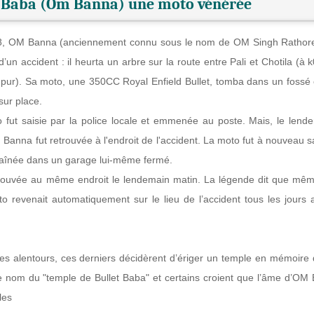
t Baba (Om Banna) une moto vénérée
, OM Banna (anciennement connu sous le nom de OM Singh Rathore
d’un accident : il heurta un arbre sur la route entre Pali et Chotila (à 
pur). Sa moto, une 350CC Royal Enfield Bullet, tomba dans un fossé e
sur place.
 fut saisie par la police locale et emmenée au poste. Mais, le lend
Banna fut retrouvée à l'endroit de l'accident. La moto fut à nouveau sa
chaînée dans un garage lui-même fermé.
trouvée au même endroit le lendemain matin. La légende dit que mê
o revenait automatiquement sur le lieu de l’accident tous les jours 
es alentours, ces derniers décidèrent d’ériger un temple en mémoire 
le nom du "temple de Bullet Baba" et certains croient que l’âme d’OM
les