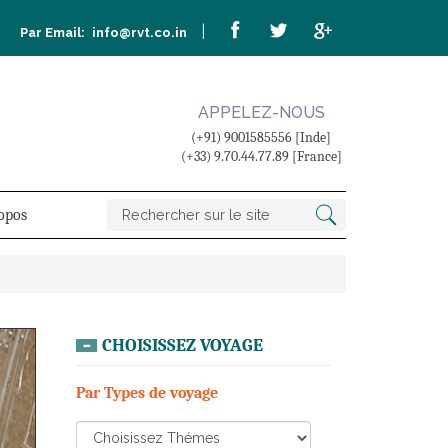
|
Par Email:
info@rvt.co.in
APPELEZ-NOUS
(+91) 9001585556 [Inde]
(+33) 9.70.44.77.89 [France]
opos
CHOISISSEZ VOYAGE
Par Types de voyage