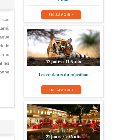
EN SAVOIR +
r ses
arni,
haque
de le
forme
12 Jours / 11 Nuits
t les
bonne
Les couleurs du rajasthan
EN SAVOIR +
21 Jours / 20 Nuits