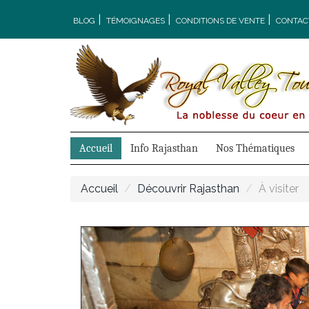
|
|
|
BLOG
TÉMOIGNAGES
CONDITIONS DE VENTE
CONTAC
Accueil
Info Rajasthan
Nos Thématiques
Accueil
Découvrir Rajasthan
À visiter