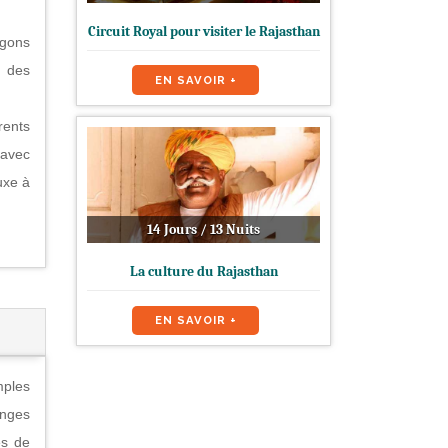
Circuit Royal pour visiter le Rajasthan
agons
, des
EN SAVOIR +
rents
 avec
uxe à
14 Jours / 13 Nuits
La culture du Rajasthan
EN SAVOIR +
mples
inges
és de