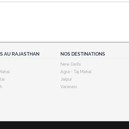
ES AU RAJASTHAN
NOS DESTINATIONS
New Delhi
Mahal
Agra - Taj Mahal
lai
Jaipur
h
Varanasi