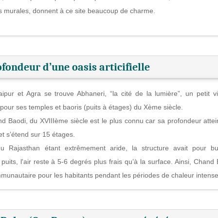
s murales, donnent à ce site beaucoup de charme.
fondeur d’une oasis articifielle
aipur et Agra se trouve Abhaneri, “la cité de la lumière”, un petit vi
 pour ses temples et baoris (puits à étages) du Xème siècle.
d Baodi, du XVIIIème siècle est le plus connu car sa profondeur attei
et s’étend sur 15 étages.
du Rajasthan étant extrêmement aride, la structure avait pour b
its, l'air reste à 5-6 degrés plus frais qu’à la surface. Ainsi, Chand 
munautaire pour les habitants pendant les périodes de chaleur intense