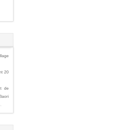
llage
nt 20
ut de
Baori
.