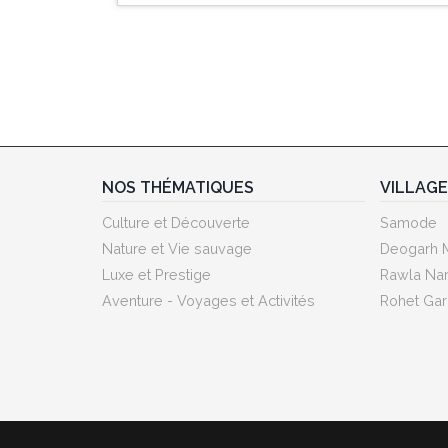
NOS THÉMATIQUES
VILLAG
Culture et Découverte
Samode
Nature et Vie sauvage
Deogarh 
Luxe et Prestige
Rawla Nar
Aventure - Voyages et Activités
Rohet Gar