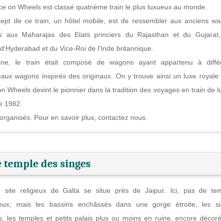
ce on Wheels est classé quatrième train le plus luxueux au monde.
ept de ce train, un hôtel mobile, est de ressembler aux anciens w
s aux Maharajas des Etats princiers du Rajasthan et du Gujarat
d'Hyderabad et du Vice-Roi de l'Inde britannique.
gine, le train était composé de wagons ayant appartenu à diffé
aux wagons inspirés des originaux. On y trouve ainsi un luxe royale
 on Wheels devint le pionnier dans la tradition des voyages en train de l
re 1982.
t organisés. Pour en savoir plus, contactez nous.
 temple des singes
n site religieux de Galta se situe près de Jaipur. Ici, pas de te
eux; mais les bassins enchâssés dans une gorge étroite, les s
es, les temples et petits palais plus ou moins en ruine, encore décor