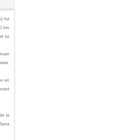
) fut
k0 km
t lui
emain
isie,
me en
avant
de la
 Bana