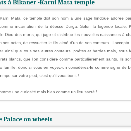
ats à Bikaner -Karni Mata temple
Karni Mata, ce temple doit son nom à une sage hindoue adorée pa
comme incarnation de la déesse Durga. Selon la légende locale, K
 le Dieu des morts, qui juge et distribue les nouvelles naissances à c
n ses actes, de ressuciter le fils aimé d'un de ses conteurs. Il accepta 
ter ainsi que tous ses autres conteurs, poêtes et bardes mais, sous 
 rats blancs, que l'on considère comme particulièrement saints. Ils son
a famille, donc si vous en voyez-un considérez-le comme signe de 
mpe sur votre pied, c’est qu’il vous bénit !
comme une curiosité mais bien comme un lieu sacré !
e Palace on wheels