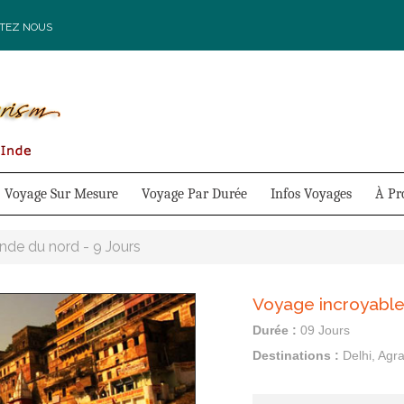
TEZ NOUS
Voyage Sur Mesure
Voyage Par Durée
Infos Voyages
À Pr
'Inde du nord - 9 Jours
Voyage incroyable
Durée :
09 Jours
Destinations :
Delhi, Agr