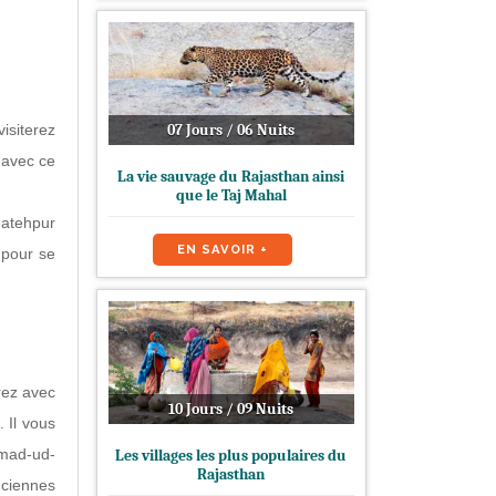
isiterez
07 Jours / 06 Nuits
 avec ce
La vie sauvage du Rajasthan ainsi
que le Taj Mahal
Fatehpur
EN SAVOIR +
e pour se
rez avec
10 Jours / 09 Nuits
 Il vous
imad-ud-
Les villages les plus populaires du
Rajasthan
nciennes