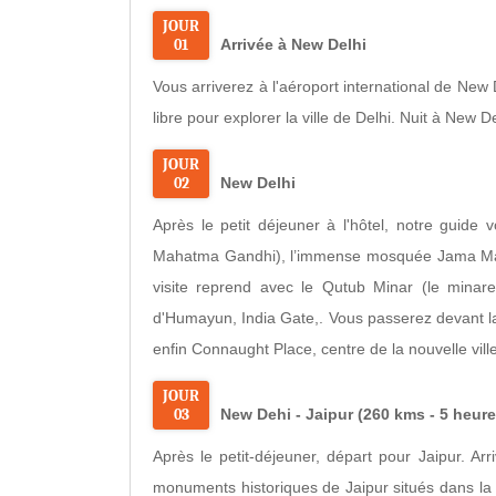
JOUR
01
Arrivée à New Delhi
Vous arriverez à l'aéroport international de New 
libre pour explorer la ville de Delhi. Nuit à New De
JOUR
02
New Delhi
Après le petit déjeuner à l'hôtel, notre guide
Mahatma Gandhi), l’immense mosquée Jama Masji
visite reprend avec le Qutub Minar (le minar
d'Humayun, India Gate,. Vous passerez devant l
enfin Connaught Place, centre de la nouvelle ville
JOUR
03
New Dehi - Jaipur (260 kms - 5 heure
Après le petit-déjeuner, départ pour Jaipur. Arr
monuments historiques de Jaipur situés dans la v