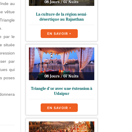
08 Jours / 07 Nuits
l’Inde au
me vêtue
La culture de la région semi-
désertique au Rajasthan
 Triangle
e.
EN SAVOIR +
e par le
e située
pression
sser par
tues qui
08 Jours / 07 Nuits
es poses
Triangle d'or avec une éxtension à
Udaipur
 donnera
EN SAVOIR +