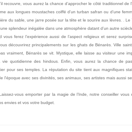
u’il recouvre, vous aurez la chance d’approcher le côté traditionnel de 
omme aux longues moustaches coiffé d’un turban safran ou d’une fem
ère du sable, une jarre posée sur la tête et le sourire aux lèvres. . Le
’une splendeur inégalée dans une atmosphère datant d’un autre sciècl
ous ferez l’expérience aussi de l’aspect religieux et serez surpris
us découvrirez principalements sur les ghats de Bénarès. Ville saint
s vraiment, Bénarès se vit. Mystique, elle laisse au visiteur une im
la vie quotidienne des hindous. Enfin, vous aurez la chance de pa
ier pour ses temples. La réputation du site tient aux magnifiques sta
 de l'époque avec ses divinités, ses animaux, ses artistes mais aussi s
 Laissez-vous emporter par la magie de l’Inde, notre conseiller vous
os envies et vos votre budget.