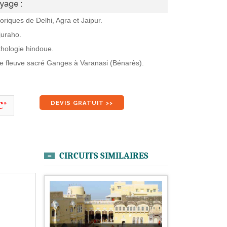
yage :
riques de Delhi, Agra et Jaipur.
juraho.
thologie hindoue.
le fleuve sacré Ganges à Varanasi (Bénarès).
DEVIS GRATUIT >>
C*
CIRCUITS SIMILAIRES