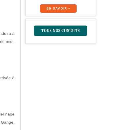
EN SAVOIR +
TOUS NOS CIRCUITS
nduira à
ès-midi.
rrivée à
lerinage
u Gange.