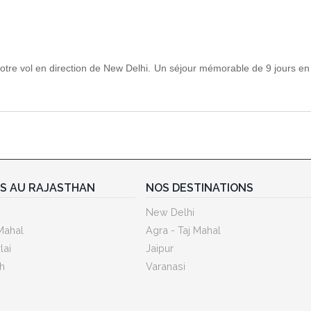
votre vol en direction de New Delhi. Un séjour mémorable de 9 jours en
ES AU RAJASTHAN
NOS DESTINATIONS
New Delhi
Mahal
Agra - Taj Mahal
lai
Jaipur
h
Varanasi