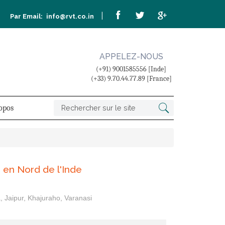
|
Par Email:
info@rvt.co.in
APPELEZ-NOUS
(+91) 9001585556 [Inde]
(+33) 9.70.44.77.89 [France]
opos
 en Nord de l'Inde
a, Jaipur, Khajuraho, Varanasi