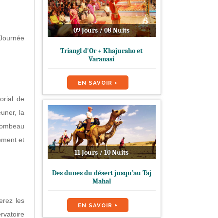
09 Jours / 08 Nuits
 Journée
Triangl d'Or + Khajuraho et
Varanasi
EN SAVOIR +
orial de
uner, la
 Tombeau
ement et
11 Jours / 10 Nuits
Des dunes du désert jusqu’au Taj
Mahal
erez les
EN SAVOIR +
rvatoire