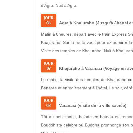
d'Agra. Nuit à Agra.
JOUR
06
Agra à Khajuraho (Jusqu'à Jhansi en
Matin à 8heures, départ avec le train Express Sh
Khajuraho. Sur la route vous pourrez admirer la 
Visite des temples de Khajuraho. Nuit à Khajurah
JOUR
07
Khajuraho à Varanasi (Voyage en av
Le matin, la visite des temples de Khajuraho co
Bénares et enregistrement à l’hôtel. Le soir, cér
JOUR
08
Varanasi (visite de la ville sacrée)
Tôt au petit matin, balade en bateau en remont
Bouddhiste célèbre où Buddha pronnonça son p