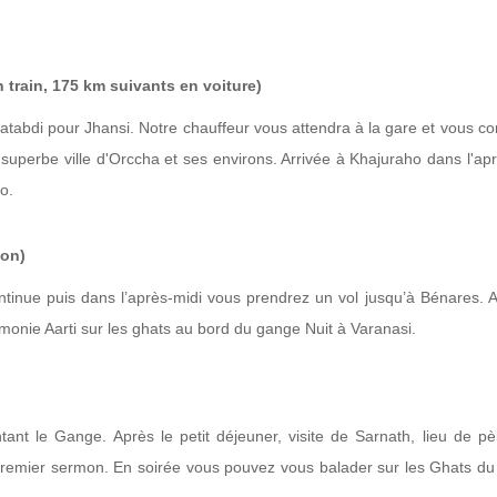
 train, 175 km suivants en voiture)
atabdi pour Jhansi. Notre chauffeur vous attendra à la gare et vous co
superbe ville d'Orccha et ses environs. Arrivée à Khajuraho dans l'apr
o.
ion)
ntinue puis dans l’après-midi vous prendrez un vol jusqu’à Bénares. A
émonie Aarti sur les ghats au bord du gange Nuit à Varanasi.
ant le Gange. Après le petit déjeuner, visite de Sarnath, lieu de pè
remier sermon. En soirée vous pouvez vous balader sur les Ghats d