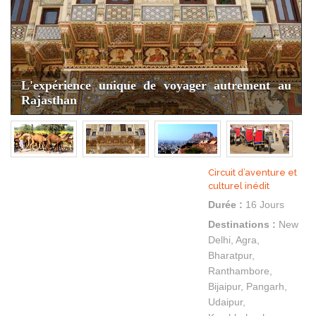
L'expérience unique de voyager autrement au
Rajasthan
Circuit d’aventure et
culturel inédit
Durée :
16 Jours
Destinations :
New
Delhi, Agra,
Bharatpur,
Ranthambore,
Bijaipur, Pangarh,
Udaipur,