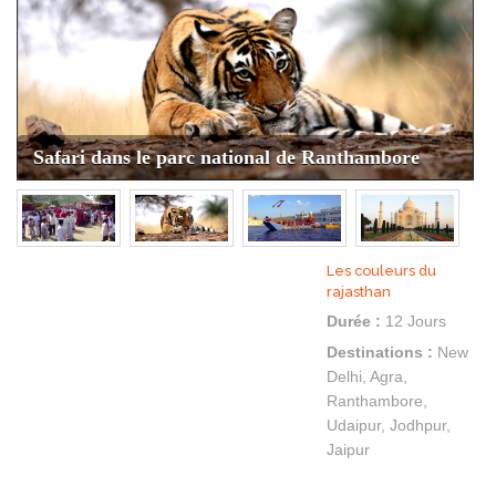
Safari dans le parc national de Ranthambore
Les couleurs du
rajasthan
Durée :
12 Jours
Destinations :
New
Delhi, Agra,
Ranthambore,
Udaipur, Jodhpur,
Jaipur