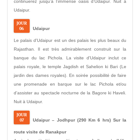
continuerez jusqu’à l’immense oasis d’Udaipur. Nuit à
Udaipur.
JOUR
06
Udaipur
Le palais d'Udaipur est un des palais les plus beaux du
Rajasthan. Il est très admirablement construit sur la
banque du lac Pichola. La visite d'Udaipur inclut ce
palais royale, le temple Jagdish et Sahelion ki Bari (Le
jardin des dames royales). En soirée possibilité de faire
une promenade en barque sur le lac Pichola et/ou
d’assister au spectacle nocturne de la Bagore ki Haveli.
Nuit à Udaipur.
JOUR
07
Udaipur – Jodhpur (290 Km 6 hrs) Sur la
route visite de Ranakpur